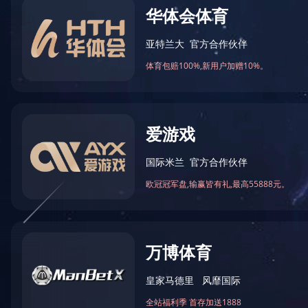
产品中心
空
制氧机
褥疮防治床垫
雾化器
简易呼吸器
医用空气压缩机
空氧混合器
空氧混合仪