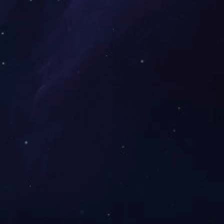
阅
联系我们
我们的邮件列表，您将更新我们的最新
??联系人: 神鹿医疗
填写你的电子邮件：
?联系电话: 400-993-6860