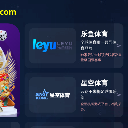
语言选择:
新闻动态
招商加盟