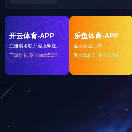
急救转运呼吸机
呼吸管路硅胶类产品
其
新闻资讯
神鹿医疗全国售后服务电话400-993-
6860
制氧机选购攻略| 3L机/5L机？到底选哪
乐鱼·体
个？
医用分子筛制氧机SL-3A330/530系列使
用视频
医用分子筛制氧机SL-3W系列使用视频
家用制氧机应对新冠真的有用吗？
在家吸氧，要注意什么？