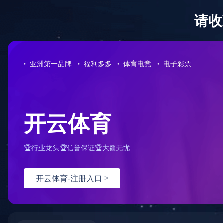
欢迎访问乐鱼·体育-乐鱼(中国)一站式服务官方网站官方网站！全国服务
乐鱼·体育-乐鱼(中国)一站式服务官方网站
联系我们