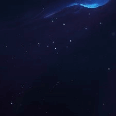
联系我们
联系人: 神鹿医疗
联系电话: 400-993-6860
QQ:14675016（同微信）
联系地址: 北京市房山区琉璃河镇
?
网站栏目
邮箱订
通过订阅
关于我们
消息。 
产品中心