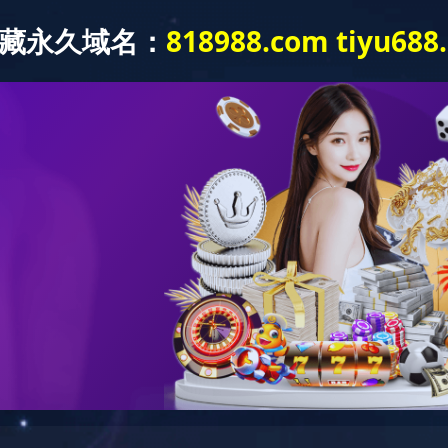
热线：400-993-6860
关于我们
产品中心